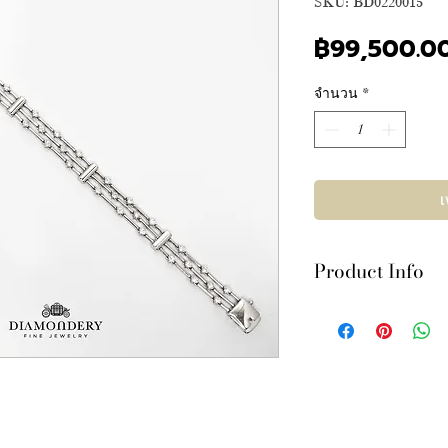
SKU: BD0220015
฿99,500.0
จำนวน
*
เ
Product Info
เพชร 40เม็ด 1.36กะร
บนตัวเรือนทองคำขาว