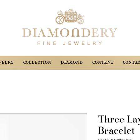
WELRY
COLLECTION
DIAMOND
CONTENT
CONTAC
Three La
Bracelet