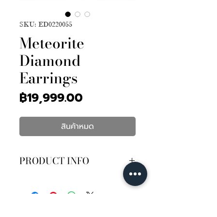
SKU: ED0220055
Meteorite
Diamond
Earrings
ราคา
฿19,999.00
สินค้าหมด
PRODUCT INFO
เพชร 6เม็ด 0.29กะรัต
บนตัวเรือนทองคำขาว 18K หนัก 3.03
กรัม