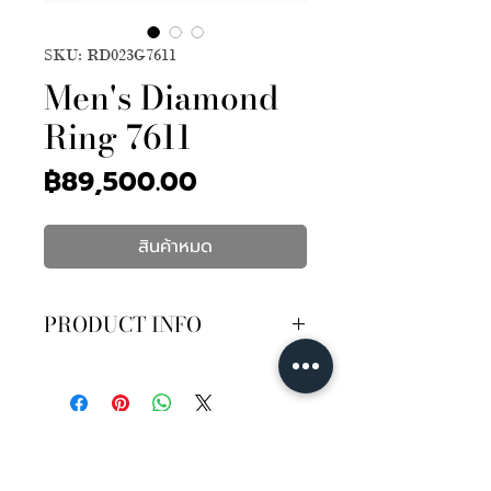
SKU: RD023G7611
Men's Diamond
Ring 7611
ราคา
฿89,500.00
สินค้าหมด
PRODUCT INFO
เพชรเซอร์ GIA 50ตัง D Color VS2
3EX N
เพชร 50เม็ด 35ตัง
บนตัวเรือนทองคำขาว 18K หนัก
7.40กรัม