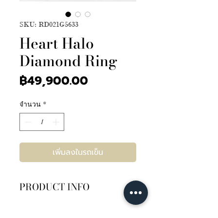
SKU: RD021G5633
Heart Halo
Diamond Ring
ราคา
฿49,900.00
จำนวน
*
เพิ่มลงในรถเข็น
PRODUCT INFO
เพชรเซอร์ GIA 30ตัง น้ำ100 D
Color IF 2EX Flu None