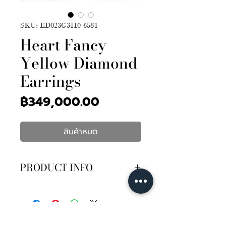
SKU: ED023G3110-6584
Heart Fancy
Yellow Diamond
Earrings
ราคา
฿349,000.00
สินค้าหมด
PRODUCT INFO
เพชรทรงหัวใจ Fancy Yellow เซอร์
GIA 2เม็ด 2.02กะรัต ความสะอาด
SI1-SI2
เพชรเม็ดกลม 48เม็ด 0.42กะรัต