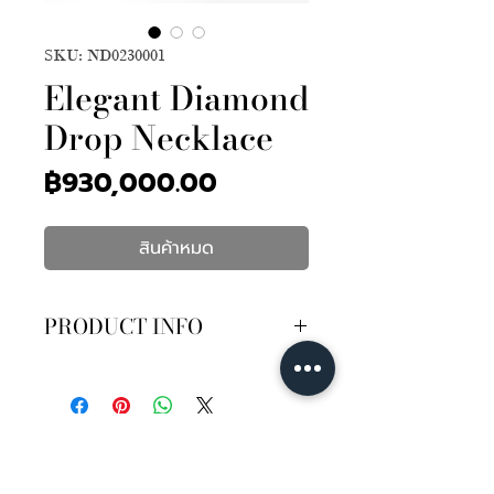
SKU: ND0230001
Elegant Diamond
Drop Necklace
ราคา
฿930,000.00
สินค้าหมด
PRODUCT INFO
เพชรกลม 2,230เม็ด 9.54กะรัต
เพชรปริ้นเซส 147เม็ด 3.59กะรัต
เพชรบาเก็ต 54เม็ด 1.60กะรัต
เพชรหยดน้ำ 25เม็ด 1.23กะรัต
เพชรมาคี 181เม็ด 6.66กะรัต
บนตัวเรือนทองคำขาว 18K หนัก