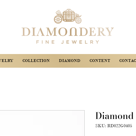
WELRY
COLLECTION
DIAMOND
CONTENT
CONTAC
Diamond 
SKU: RD022G0405