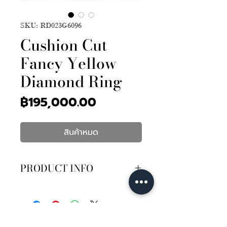
SKU: RD023G6096
Cushion Cut
Fancy Yellow
Diamond Ring
ราคา
฿195,000.00
สินค้าหมด
PRODUCT INFO
เพชรทรง Cushion Cut Fancy
Yellow เซอร์ GIA 1เม็ด 1.07กะรัต
ความสะอาด SI2
เพชรเม็ดกลม 96เม็ด 0.49กะรัต