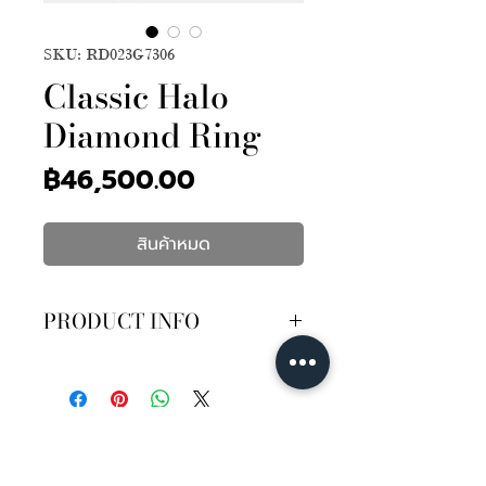
SKU: RD023G7306
Classic Halo
Diamond Ring
ราคา
฿46,500.00
สินค้าหมด
PRODUCT INFO
เพชรเซอร์ GIA 30ตัง D Color
VVS2 3EX N
เพชร 34เม็ด 14ตัง
บนตัวเรือนทองคำขาว 18K หนัก
1.95กรัม