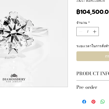
SKU: RD022I8624
฿104,500.
จำนวน
*
ระยะเวลาในการสั่งทำ
กา
PRODUCT INF
เพชรเซอร์ 𝐈𝐆𝐈 1เ
Pre-order
N
บนตัวเรือนทองคำขาว
ราคาสินค้าอาจมีการปร