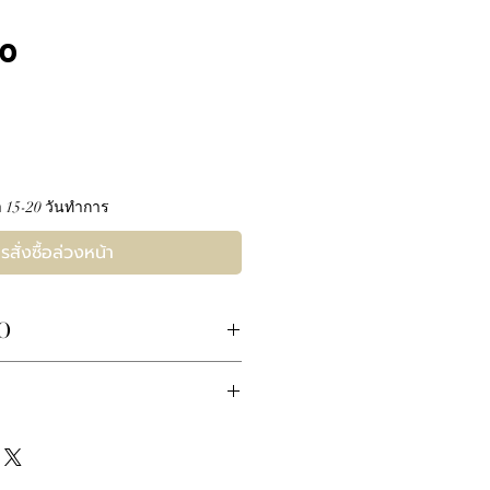
ราคา
00
 15-20 วันทำการ
รสั่งซื้อล่วงหน้า
O
ม็ด 1.50กะรัต D COLOR VVS2 2EX
 18K หนัก 5.11กรัม
ับเปลี่ยนขึ้นอยู่กับราคาทอง