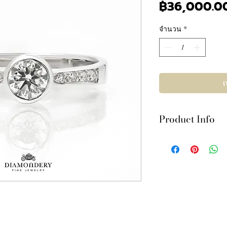
฿36,000.0
จำนวน
*
เ
Product Info
เพชร 1เม็ด 31ตัง
เพชร 8เม็ด 5ตัง
บนตัวเรือนทองคำขาว