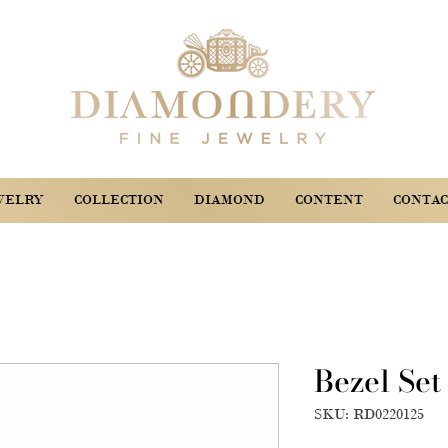
WELRY
COLLECTION
DIAMOND
CONTENT
CONTAC
Bezel Se
SKU: RD0220125